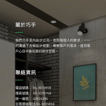
關於巧手
我們巧手室內設計公司，依照每個人的需求，一一
的溝通下去做設計規劃，瞭解客戶的需求，達到客
戶心目中最完美的居住空間。
聯絡資訊
電話號碼： 06-3039858
傳真號碼： 06-3039768
統一編號： 42924286
台南連絡電話:06-3039858