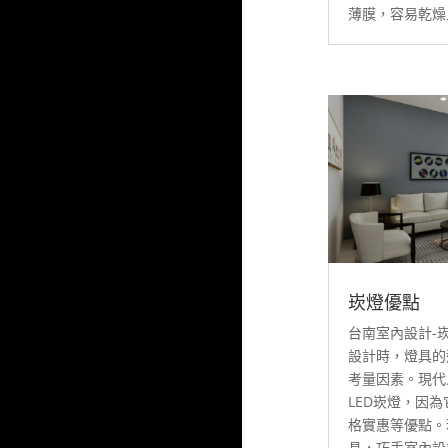
薄膜，容易乾燥且
崁燈優點
台南室內設計-
設計時，燈具的
考量因素。現代
LED崁燈，因
格實惠等優點。
具，巧手室內設