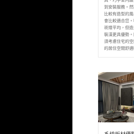
到安裝服務。然
比較有造型的風
會比較適合您。
崁燈平均，但造
裝潢更具優勢。
須考慮住宅的空
的居住空間舒適明
系統板材優