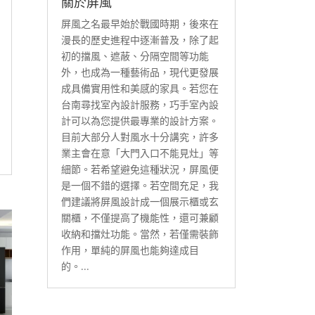
關於屏風
屏風之名最早始於戰國時期，後來在
漫長的歷史進程中逐漸普及，除了起
初的擋風、遮蔽、分隔空間等功能
外，也成為一種藝術品，現代更發展
成具備實用性和美感的家具。若您在
台南尋找室內設計服務，巧手室內設
計可以為您提供最專業的設計方案。
目前大部分人對風水十分講究，許多
業主會在意「大門入口不能見灶」等
細節。若希望避免這種狀況，屏風便
是一個不錯的選擇。若空間充足，我
們建議將屏風設計成一個展示櫃或玄
關櫃，不僅提高了機能性，還可兼顧
收納和擋灶功能。當然，若僅需裝飾
作用，單純的屏風也能夠達成目
的。...