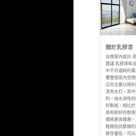
關於乳膠漆
台南室內設計-
建議 乳膠漆和
中不可或缺的產
響整個室內空間
公司主要以得利
漆為主打，其中
料，由水溶性的
料製成。相比於
具有較好的耐用
價格更為實惠。
輕微抵抗壁癌的
醛含量低，可以