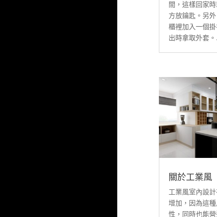
間，這樣回家時
方放鑰匙。另外
櫃裡加入一個掛
出時拿取外套。..
關於工業風
工業風室內設計
增加，因為這種
性，同時也能營