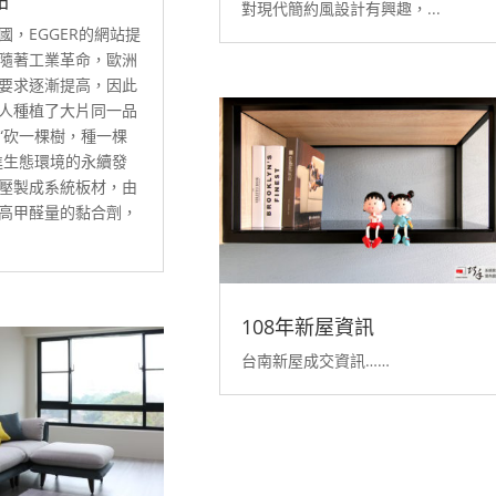
對現代簡約風設計有興趣，...
國，EGGER的網站提
隨著工業革命，歐洲
要求逐漸提高，因此
人種植了大片同一品
“砍一棵樹，種一棵
進生態環境的永續發
壓製成系統板材，由
高甲醛量的黏合劑，
108年新屋資訊
台南新屋成交資訊……