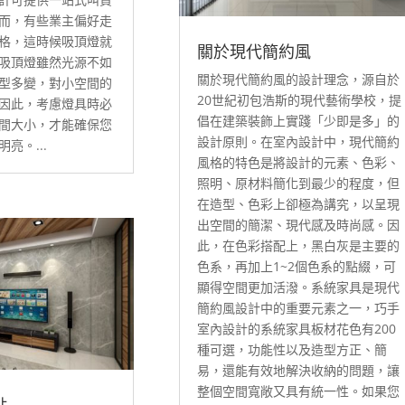
而，有些業主偏好走
格，這時候吸頂燈就
關於現代簡約風
吸頂燈雖然光源不如
關於現代簡約風的設計理念，源自於
型多變，對小空間的
20世紀初包浩斯的現代藝術學校，提
因此，考慮燈具時必
倡在建築裝飾上實踐「少即是多」的
間大小，才能確保您
設計原則。在室內設計中，現代簡約
亮。...
風格的特色是將設計的元素、色彩、
照明、原材料簡化到最少的程度，但
在造型、色彩上卻極為講究，以呈現
出空間的簡潔、現代感及時尚感。因
此，在色彩搭配上，黑白灰是主要的
色系，再加上1~2個色系的點綴，可
顯得空間更加活潑。系統家具是現代
簡約風設計中的重要元素之一，巧手
室內設計的系統家具板材花色有200
種可選，功能性以及造型方正、簡
易，還能有效地解決收納的問題，讓
整個空間寬敞又具有統一性。如果您
點