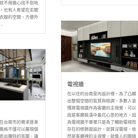
就不用擔心找不到地
，也有人希望在玄關
衣服的空間，方便外
.
電視牆
在以往的台南室內設計裡，為了凸顯
出整個空間的氣質與格調，多數人習
慣將電視牆作為客廳的主視覺，可以
說是客廳裝潢中最花心思的地方。因
在台南市的需求逐漸
為電視牆不單單只是為了輔助電視而
風格不僅可以展現個
存在的修飾面設計，就算沒電視，依
造出獨特的氛圍，讓
然是客廳裡的主視覺，就像人的眼睛