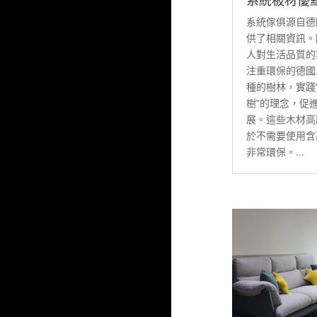
系統傢俱源自德
供了相關資訊。
人對生活品質的
注重環保的德國
種的樹林，實踐
樹”的理念，促
展。這些木材高
於不需要使用含
非常環保。...