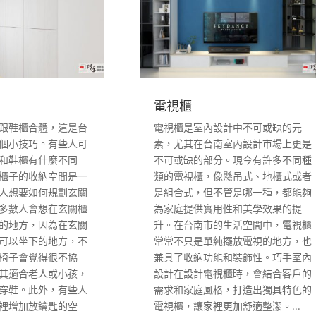
電視櫃
跟鞋櫃合體，這是台
電視櫃是室內設計中不可或缺的元
個小技巧。有些人可
素，尤其在台南室內設計市場上更是
和鞋櫃有什麼不同
不可或缺的部分。現今有許多不同種
櫃子的收納空間是一
類的電視櫃，像懸吊式、地櫃式或者
人想要如何規劃玄關
是組合式，但不管是哪一種，都能夠
多數人會想在玄關櫃
為家庭提供實用性和美學效果的提
的地方，因為在玄關
升。在台南市的生活空間中，電視櫃
可以坐下的地方，不
常常不只是單純擺放電視的地方，也
椅子會覺得很不協
兼具了收納功能和裝飾性。巧手室內
其適合老人或小孩，
設計在設計電視櫃時，會結合客戶的
穿鞋。此外，有些人
需求和家庭風格，打造出獨具特色的
裡增加放鑰匙的空
電視櫃，讓家裡更加舒適整潔。...