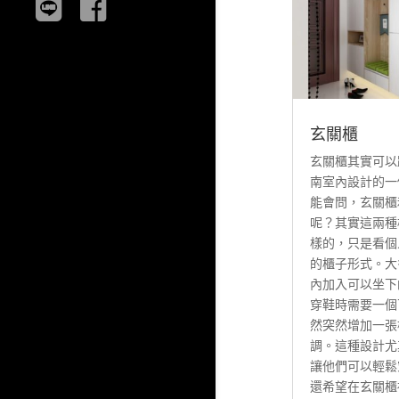
玄關櫃
玄關櫃其實可以
南室內設計的一
能會問，玄關櫃
呢？其實這兩種
樣的，只是看個
的櫃子形式。大
內加入可以坐下
穿鞋時需要一個
然突然增加一張
調。這種設計尤
讓他們可以輕鬆
還希望在玄關櫃