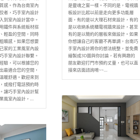
質感。作為台南室內
是靈魂之窗一樣。不同的是，電視牆
佼者，巧手室內設計
板設計比起以前是走向更多功能層
入到室內設計當中。
面，有的是以大理石材來設計，有的
用鐵件與系統板材搭
是以收納系統櫃電視牆來設計，甚至
、輕盈的空間，同時
有的是以簡約的層板來做設計。如果
粗曠感。如果您想要
你想讓自己的客廳不再單調，台南巧
己家的工業風室內設
手室內設計將你的想法統整，並免費
巧手室內設計聯繫。
繪製成3D圖與你討論，若有興趣的
經驗，可以根據您的
朋友歡迎打門市預約丈量，也可以直
出最適合您的空間，
接來店面諮詢唷~~...
溫暖舒適。歡迎來到
，或撥打電話預約時
。讓巧手室內設計幫
風室內設計，...