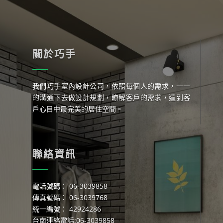
關於巧手
我們巧手室內設計公司，依照每個人的需求，一一
的溝通下去做設計規劃，瞭解客戶的需求，達到客
戶心目中最完美的居住空間。
聯絡資訊
電話號碼： 06-3039858
傳真號碼： 06-3039768
統一編號： 42924286
台南連絡電話:06-3039858