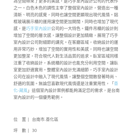
為空間帶來了更多的美感，是巧手室內設計公司的代表作
之一。白色木色的調性主宰了整個室內設計，營造出一種
清新、明亮的感覺，同時也讓空間更顯現出現代風情。鋁
框玻璃展示櫃的運用讓空間更加開闊，同時也增加了現代
感，是
巧手室內設計
公司的一大特色。鐵件吊櫃的設計則
增加了空間的層次感，讓整個設計更加精緻，展現了巧手
室內設計公司對細節的講究。在客廳區域，收納設計的運
用非常巧妙，增加了空間的實用性和美感，同時也讓空間
更加整潔，符合現代人對生活品質的追求。臥室區域同樣
注重了收納設計，系統櫃的設計也能充分利用空間，讓臥
室更加舒適實用。整體室內設計充滿細節，巧手室內設計
公司在設計中融入了現代風情，讓整個空間散發著時尚、
舒適的氛圍。無論您喜歡現代風情還是注重實用性，「
善
化-藏風
」這個室內設計案例都能夠滿足您的需求，是台南
室內設計的一個優秀範例。
位 置 | 台南市.善化區
坪 數 | 30