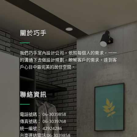
關於巧手
我們巧手室內設計公司，依照每個人的需求，一一
的溝通下去做設計規劃，瞭解客戶的需求，達到客
戶心目中最完美的居住空間。
聯絡資訊
電話號碼： 06-3039858
傳真號碼： 06-3039768
統一編號： 42924286
台南連絡電話:06-3039858