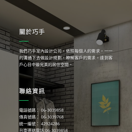
關於巧手
我們巧手室內設計公司，依照每個人的需求，一一
的溝通下去做設計規劃，瞭解客戶的需求，達到客
戶心目中最完美的居住空間。
聯絡資訊
電話號碼： 06-3039858
傳真號碼： 06-3039768
統一編號： 42924286
台南連絡電話:06-3039858