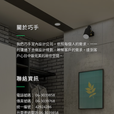
關於巧手
我們巧手室內設計公司，依照每個人的需求，一一
的溝通下去做設計規劃，瞭解客戶的需求，達到客
戶心目中最完美的居住空間。
聯絡資訊
電話號碼： 06-3039858
傳真號碼： 06-3039768
統一編號： 42924286
台南連絡電話:06-3039858