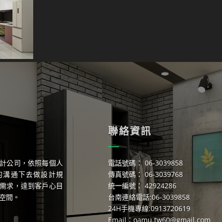
聯絡資訊
計公司，依照每個人
電話號碼： 06-3039858
的溝通下去做設計規
傳真號碼： 06-3039768
需求，達到客戶心目
統一編號： 42924286
空間。
台南連絡電話:06-3039858
24H手機專線:0913720619
Email：
oamu.tw60@gmail.com