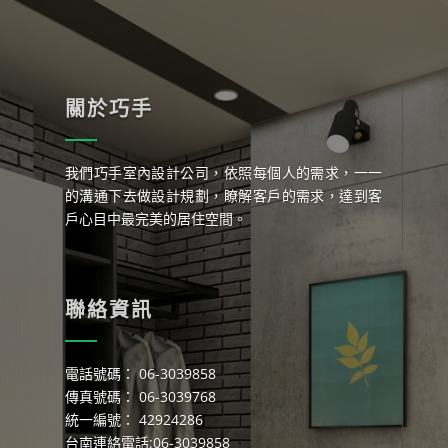
關於巧手
我們巧手室內設計公司，依照每個人的需求，一一
的溝通下去做設計規劃，瞭解客戶的需求，達到客
戶心目中最完美的居住空間。
聯絡資訊
電話號碼： 06-3039858
傳真號碼： 06-3039768
統一編號： 42924286
台南連絡電話:06-3039858