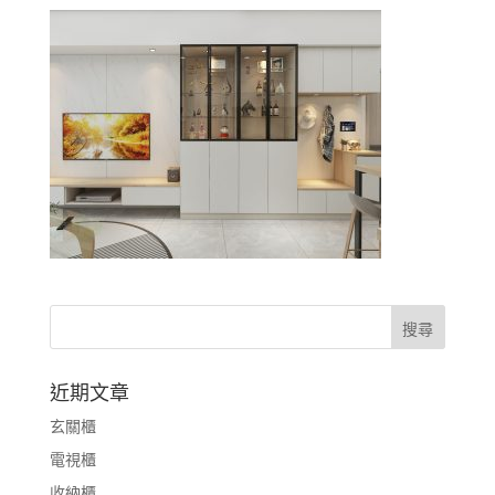
近期文章
玄關櫃
電視櫃
收納櫃