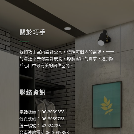
關於巧手
我們巧手室內設計公司，依照每個人的需求，一一
的溝通下去做設計規劃，瞭解客戶的需求，達到客
戶心目中最完美的居住空間。
聯絡資訊
電話號碼： 06-3039858
傳真號碼： 06-3039768
統一編號： 42924286
台南連絡電話:06-3039858