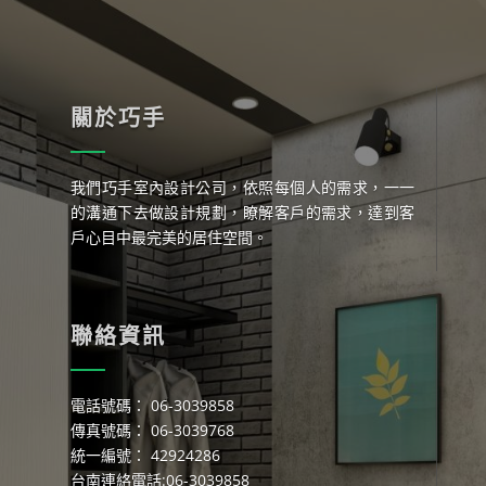
關於巧手
我們巧手室內設計公司，依照每個人的需求，一一
的溝通下去做設計規劃，瞭解客戶的需求，達到客
戶心目中最完美的居住空間。
聯絡資訊
電話號碼： 06-3039858
傳真號碼： 06-3039768
統一編號： 42924286
台南連絡電話:06-3039858