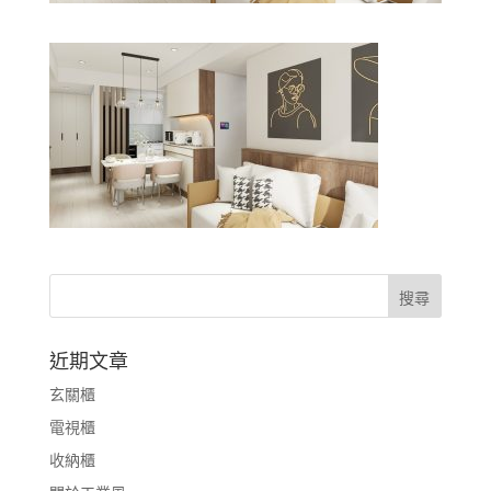
近期文章
玄關櫃
電視櫃
收納櫃