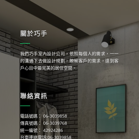
關於巧手
我們巧手室內設計公司，依照每個人的需求，一一
的溝通下去做設計規劃，瞭解客戶的需求，達到客
戶心目中最完美的居住空間。
聯絡資訊
電話號碼： 06-3039858
傳真號碼： 06-3039768
統一編號： 42924286
台南連絡電話:06-3039858