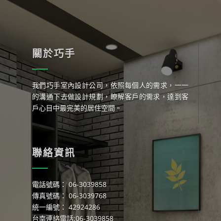
關於巧手
我們巧手室內設計公司，依照每個人的需求，一一
的溝通下去做設計規劃，瞭解客戶的需求，達到客
戶心目中最完美的居住空間。
聯絡資訊
電話號碼： 06-3039858
傳真號碼： 06-3039768
統一編號： 42924286
台南連絡電話:06-3039858