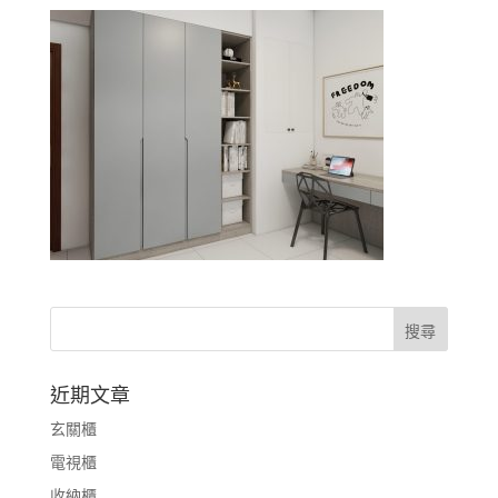
近期文章
玄關櫃
電視櫃
收納櫃