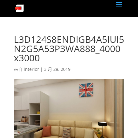
L3D124S8ENDIGB4A5IUI5
N2G5A53P3WA888_4000
x3000
來自
interior
|
3 月 28, 2019