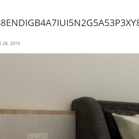
S8ENDIGB4A7IUI5N2G5A53P3XY
 28, 2019