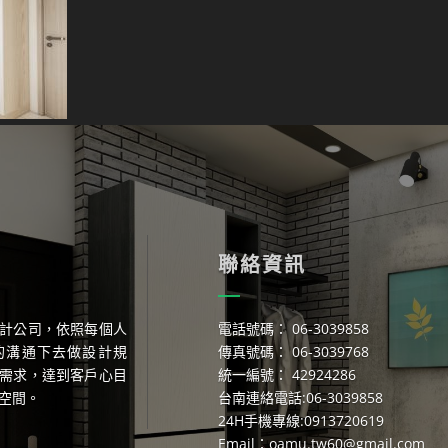
聯絡資訊
計公司，依照每個人
電話號碼： 06-3039858
的溝通下去做設計規
傳真號碼： 06-3039768
需求，達到客戶心目
統一編號： 42924286
空間。
台南連絡電話:06-3039858
24H手機專線:0913720619
Email：
oamu.tw60@gmail.com