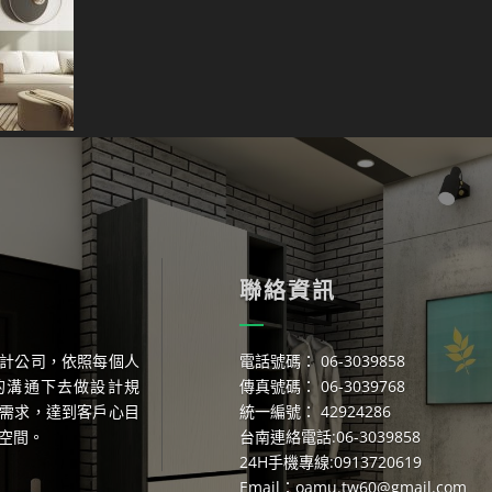
聯絡資訊
計公司，依照每個人
電話號碼： 06-3039858
的溝通下去做設計規
傳真號碼： 06-3039768
需求，達到客戶心目
統一編號： 42924286
空間。
台南連絡電話:06-3039858
24H手機專線:0913720619
Email：
oamu.tw60@gmail.com