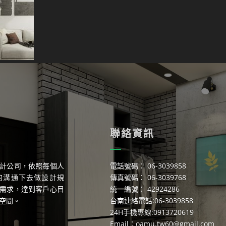
聯絡資訊
計公司，依照每個人
電話號碼： 06-3039858
的溝通下去做設計規
傳真號碼： 06-3039768
需求，達到客戶心目
統一編號： 42924286
空間。
台南連絡電話:06-3039858
24H手機專線:0913720619
Email：
oamu.tw60@gmail.com