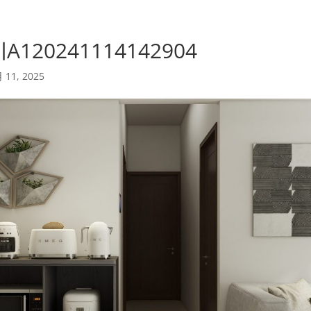
120241114142904
 11, 2025